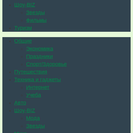
Шоу-BIZ
Звезды
Фильмы
Туризм
Общие
Экономика
Праздники
Спорт/Здоровье
Путешествия
Техника и гаджеты
Интернет
Учеба
Авто
Шоу-BIZ
Мода
Звезды