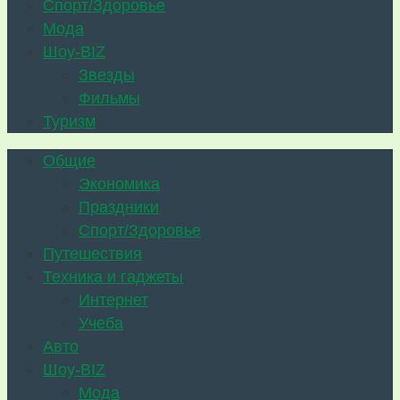
Спорт/Здоровье
Мода
Шоу-BIZ
Звезды
Фильмы
Туризм
Общие
Экономика
Праздники
Спорт/Здоровье
Путешествия
Техника и гаджеты
Интернет
Учеба
Авто
Шоу-BIZ
Мода