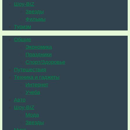
Шоу-BIZ
Звезды
Фильмы
Туризм
Общие
Экономика
Праздники
Спорт/Здоровье
Путешествия
Техника и гаджеты
Интернет
Учеба
Авто
Шоу-BIZ
Мода
Звезды