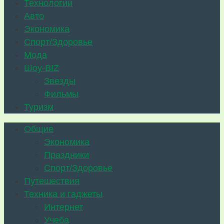
Технологии
Авто
Экономика
Спорт/Здоровье
Мода
Шоу-BIZ
Звезды
Фильмы
Туризм
Общие
Экономика
Праздники
Спорт/Здоровье
Путешествия
Техника и гаджеты
Интернет
Учеба