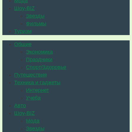
Мода
Шоу-BIZ
Звезды
Фильмы
Туризм
Общие
Экономика
Праздники
Спорт/Здоровье
Путешествия
Техника и гаджеты
Интернет
Учеба
Авто
Шоу-BIZ
Мода
Звезды