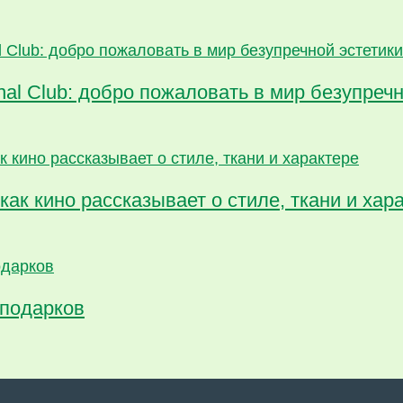
al Club: добро пожаловать в мир безупречн
как кино рассказывает о стиле, ткани и хар
 подарков