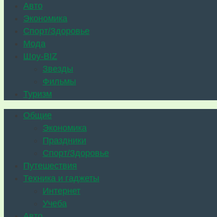
Авто
Экономика
Спорт/Здоровье
Мода
Шоу-BIZ
Звезды
Фильмы
Туризм
Общие
Экономика
Праздники
Спорт/Здоровье
Путешествия
Техника и гаджеты
Интернет
Учеба
Авто