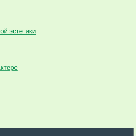
ой эстетики
актере