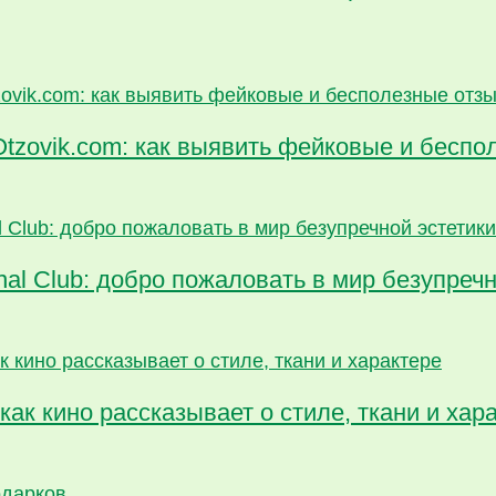
Otzovik.com: как выявить фейковые и бесп
al Club: добро пожаловать в мир безупречн
как кино рассказывает о стиле, ткани и хар