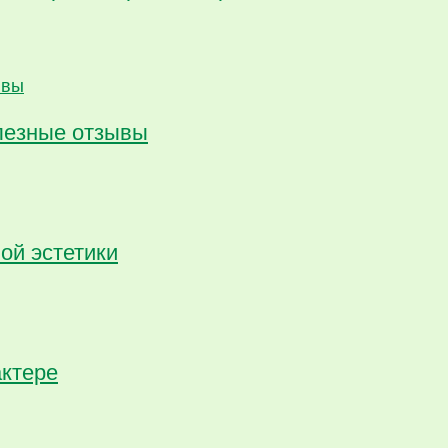
олезные отзывы
ой эстетики
актере