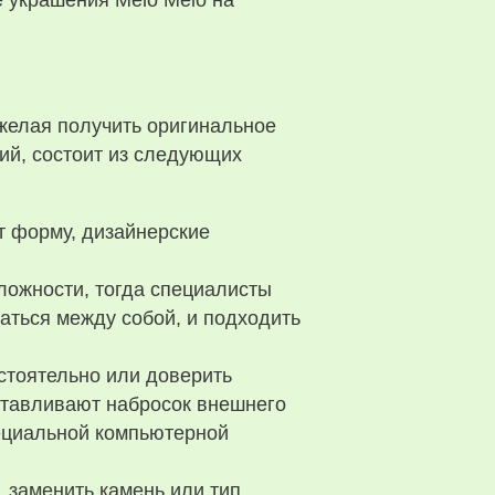
е украшения Melo Melo на
 желая получить оригинальное
ий, состоит из следующих
т форму, дизайнерские
ложности, тогда специалисты
аться между собой, и подходить
стоятельно или доверить
готавливают набросок внешнего
ециальной компьютерной
, заменить камень или тип