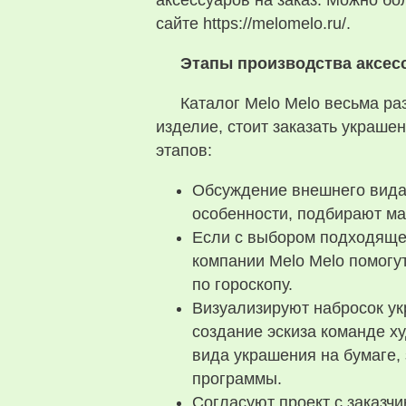
аксессуаров на заказ. Можно бо
сайте https://melomelo.ru/.
Этапы производства аксес
Каталог Melo Melo весьма ра
изделие, стоит заказать украше
этапов:
Обсуждение внешнего вида 
особенности, подбирают ма
Если с выбором подходящег
компании Melo Melo помогу
по гороскопу.
Визуализируют набросок ук
создание эскиза команде х
вида украшения на бумаге
программы.
Согласуют проект с заказчи