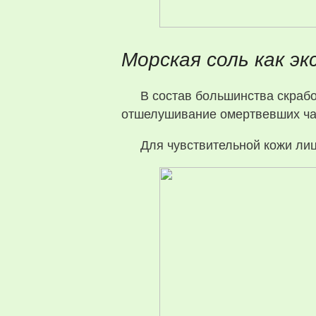
Морская соль как э
В состав большинства скрабо
отшелушивание омертвевших час
Для чувствительной кожи лиц