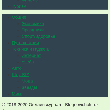
Фильмы
Туризм
Общие
Экономика
Праздники
Спорт/Здоровье
Путешествия
Техника и гаджеты
Интернет
Учеба
Авто
Шоу-BIZ
Мода
Звезды
Микс
© 2018-2020 Онлайн журнал - Blognovichok.ru·