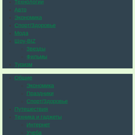
Технологии
Авто
Экономика
Спорт/Здоровье
Мода
Шоу-BIZ
Звезды
Фильмы
Туризм
Общие
Экономика
Праздники
Спорт/Здоровье
Путешествия
Техника и гаджеты
Интернет
Учеба