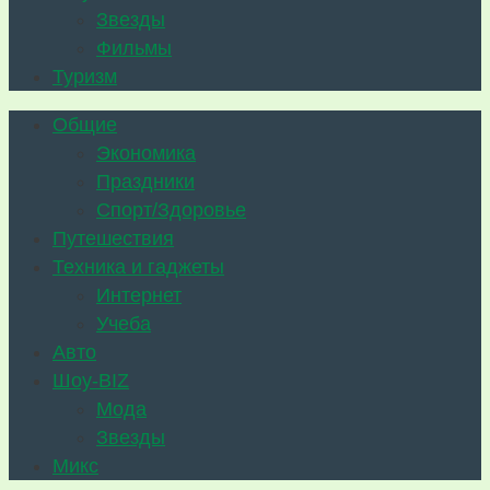
Звезды
Фильмы
Туризм
Общие
Экономика
Праздники
Спорт/Здоровье
Путешествия
Техника и гаджеты
Интернет
Учеба
Авто
Шоу-BIZ
Мода
Звезды
Микс