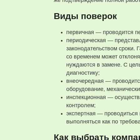
же подтверждение полной работ
Виды поверок
первичная — проводится п
периодическая — представл
законодательством сроки. 
со временем может отклоня
нуждаются в замене. С цел
диагностику;
внеочередная — проводится
оборудование, механически
инспекционная — осуществ
контролем;
экспертная — проводиться 
выполняться как по требов
Как выбрать компа