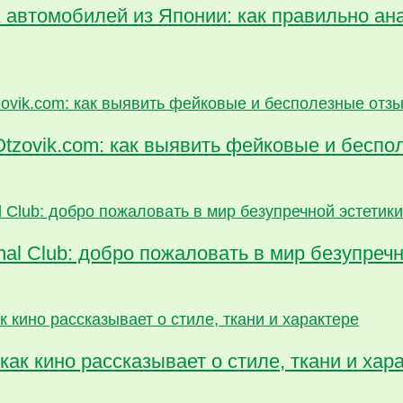
 автомобилей из Японии: как правильно ан
Otzovik.com: как выявить фейковые и бесп
al Club: добро пожаловать в мир безупречн
как кино рассказывает о стиле, ткани и хар