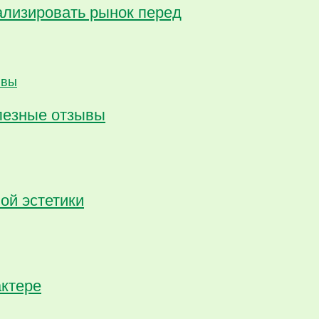
ализировать рынок перед
олезные отзывы
ой эстетики
актере