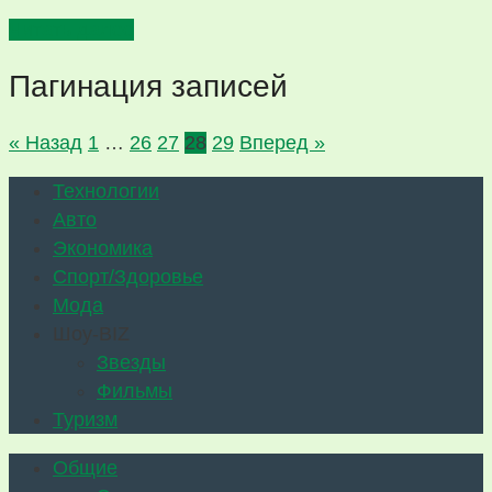
Читать далее
Пагинация записей
« Назад
1
…
26
27
28
29
Вперед »
Технологии
Авто
Экономика
Спорт/Здоровье
Мода
Шоу-BIZ
Звезды
Фильмы
Туризм
Общие