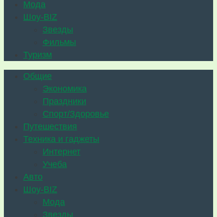
Мода
Шоу-BIZ
Звезды
Фильмы
Туризм
Общие
Экономика
Праздники
Спорт/Здоровье
Путешествия
Техника и гаджеты
Интернет
Учеба
Авто
Шоу-BIZ
Мода
Звезды