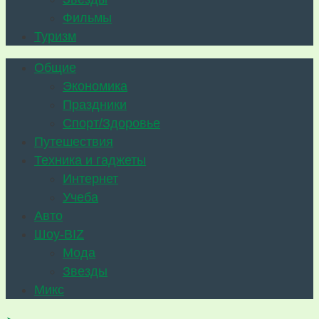
Фильмы
Туризм
Общие
Экономика
Праздники
Спорт/Здоровье
Путешествия
Техника и гаджеты
Интернет
Учеба
Авто
Шоу-BIZ
Мода
Звезды
Микс