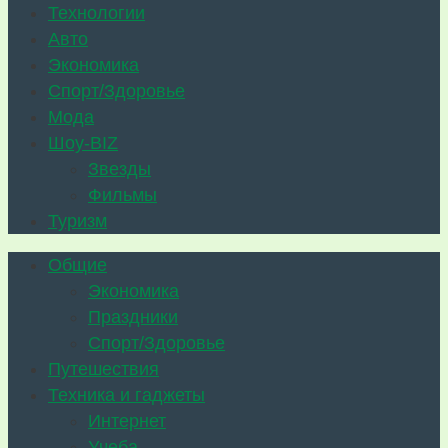
Технологии
Авто
Экономика
Спорт/Здоровье
Мода
Шоу-BIZ
Звезды
Фильмы
Туризм
Общие
Экономика
Праздники
Спорт/Здоровье
Путешествия
Техника и гаджеты
Интернет
Учеба