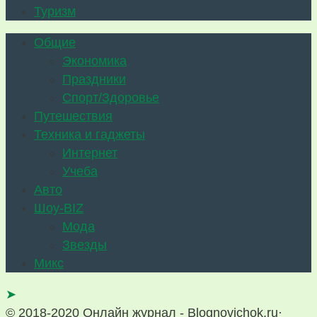
Туризм
Общие
Экономика
Праздники
Спорт/Здоровье
Путешествия
Техника и гаджеты
Интернет
Учеба
Авто
Шоу-BIZ
Мода
Звезды
Микс
➤
© 2018-2020 Онлайн журнал - Blognovichok.ru·