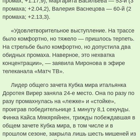
промах; +1.17,9), Маргарита Васильева — 53-й (3
промаха; +2.04,2), Валерия Васнецова — 60-й (2
промаха; +2.13,3).
«Удовлетворительное выступление. На трассе
было комфортно, но тяжело — пришлось терпеть.
На стрельбе было комфортно, но допустила два
обидных промаха. Наверное, это нехватка
концентрации», — заявила Миронова в эфире
телеканала «Матч ТВ».
Лидер общего зачета Кубка мира итальянка
Доротея Вирер заняла 24-е место. Она по разу по
разу промахнулась на «лежке» и «стойке»,
проиграв победительнице 1 минуту 8,1 секунды.
Финка Кайса Мякяряйнен, трижды побеждавшая в
общем зачете Кубка мира, в том числе и в
прошлом сезоне, закрыла лишь шесть мишеней из