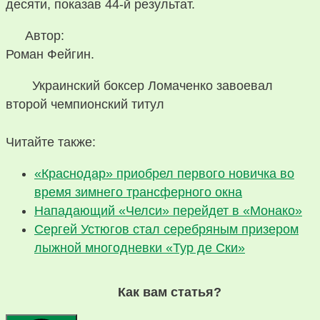
десяти, показав 44-й результат.
Автор:
Роман Фейгин.
Украинский боксер Ломаченко завоевал
второй чемпионский титул
Читайте также:
«Краснодар» приобрел первого новичка во
время зимнего трансферного окна
Нападающий «Челси» перейдет в «Монако»
Сергей Устюгов стал серебряным призером
лыжной многодневки «Тур де Ски»
Как вам статья?