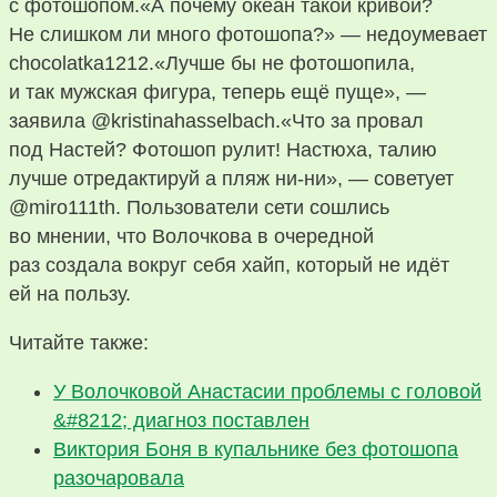
с фотошопом.«А почему океан такой кривой?
Не слишком ли много фотошопа?» — недоумевает
chocolatka1212.«Лучше бы не фотошопила,
и так мужская фигура, теперь ещё пуще», —
заявила @kristinahasselbach.«Что за провал
под Настей? Фотошоп рулит! Настюха, талию
лучше отредактируй а пляж ни-ни», — советует
@miro111th. Пользователи сети сошлись
во мнении, что Волочкова в очередной
раз создала вокруг себя хайп, который не идёт
ей на пользу.
Читайте также:
У Волочковой Анастасии проблемы с головой
&#8212; диагноз поставлен
Виктория Боня в купальнике без фотошопа
разочаровала