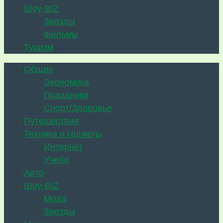
Шоу-BIZ
Звезды
Фильмы
Туризм
Общие
Экономика
Праздники
Спорт/Здоровье
Путешествия
Техника и гаджеты
Интернет
Учеба
Авто
Шоу-BIZ
Мода
Звезды