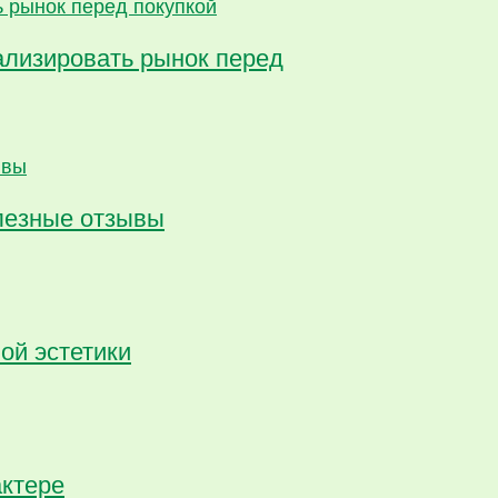
ализировать рынок перед
олезные отзывы
ой эстетики
актере