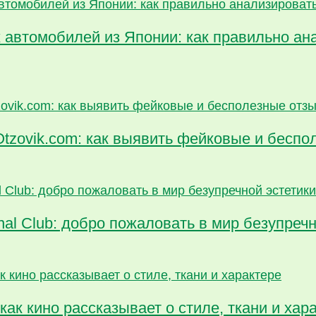
 автомобилей из Японии: как правильно ан
Otzovik.com: как выявить фейковые и бесп
al Club: добро пожаловать в мир безупречн
как кино рассказывает о стиле, ткани и хар