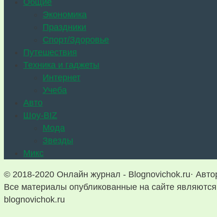
Общие
Экономика
Праздники
Спорт/Здоровье
Путешествия
Техника и гаджеты
Интернет
Учеба
Авто
Шоу-BIZ
Мода
Звезды
Микс
© 2018-2020 Онлайн журнал - Blognovichok.ru· Авт
Все материалы опубликованные на сайте являются 
blognovichok.ru