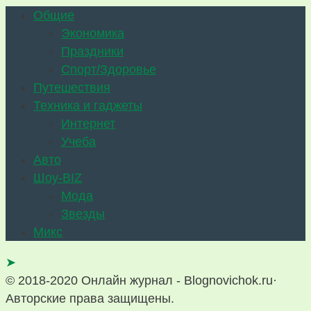
Общие
Экономика
Праздники
Спорт/Здоровье
Путешествия
Техника и гаджеты
Интернет
Учеба
Авто
Шоу-BIZ
Мода
Звезды
Микс
➤
© 2018-2020 Онлайн журнал - Blognovichok.ru·
Авторские права защищены.