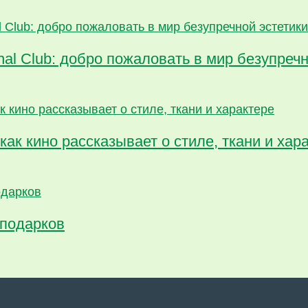
al Club: добро пожаловать в мир безупречн
как кино рассказывает о стиле, ткани и хар
 подарков