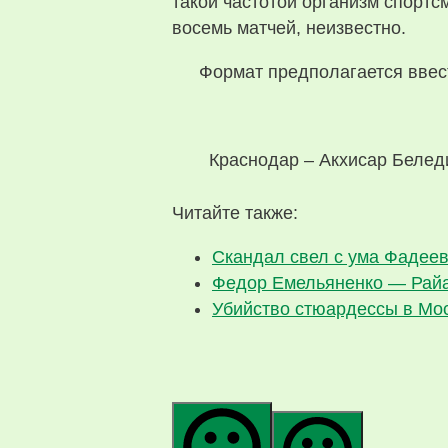
такой частотой организм спорт
восемь матчей, неизвестно.
Формат предполагается ввест
Краснодар – Акхисар Беледие
Читайте также:
Скандал свел с ума Фадее
Федор Емельяненко — Райан
Убийство стюардессы в Мос