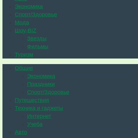
Экономика
Спорт/Здоровье
Мода
Шоу-BIZ
Звезды
Фильмы
Туризм
Общие
Экономика
Праздники
Спорт/Здоровье
Путешествия
Техника и гаджеты
Интернет
Учеба
Авто