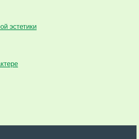
ой эстетики
актере