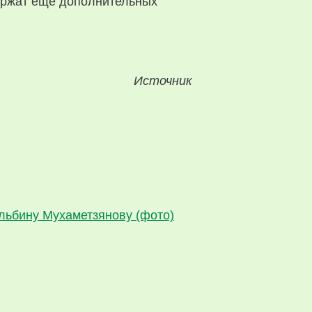
держат еще дополнительных
Источник
Альбину Мухаметзянову (фото)