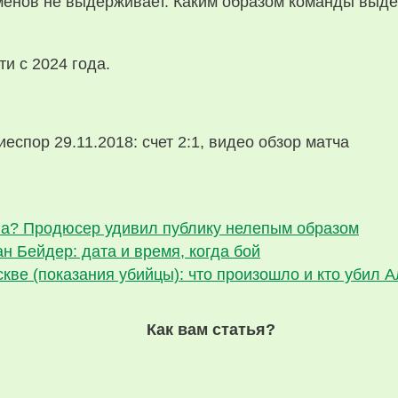
сменов не выдерживает. Каким образом команды вы
и с 2024 года.
спор 29.11.2018: счет 2:1, видео обзор матча
ва? Продюсер удивил публику нелепым образом
 Бейдер: дата и время, когда бой
кве (показания убийцы): что произошло и кто убил 
Как вам статья?