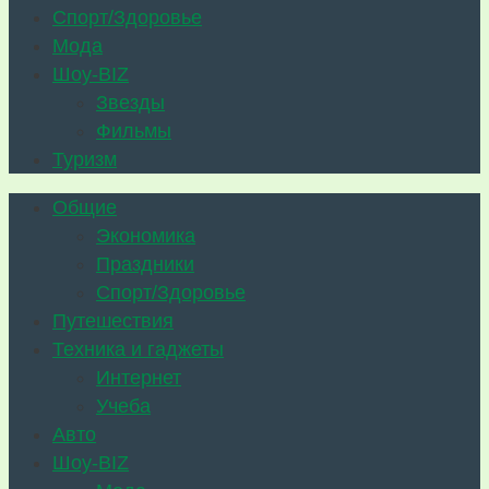
Спорт/Здоровье
Мода
Шоу-BIZ
Звезды
Фильмы
Туризм
Общие
Экономика
Праздники
Спорт/Здоровье
Путешествия
Техника и гаджеты
Интернет
Учеба
Авто
Шоу-BIZ