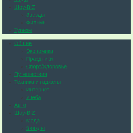
Шоу-BIZ
Звезды
Фильмы
Туризм
Общие
Экономика
Праздники
Спорт/Здоровье
Путешествия
Техника и гаджеты
Интернет
Учеба
Авто
Шоу-BIZ
Мода
Звезды