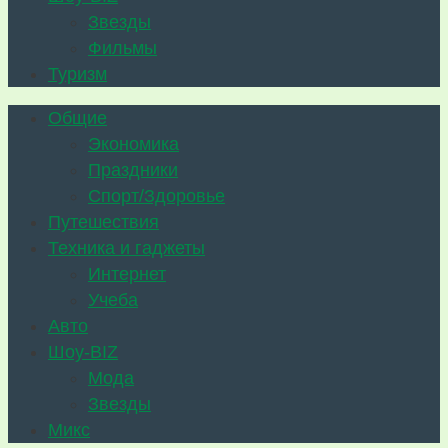
Звезды
Фильмы
Туризм
Общие
Экономика
Праздники
Спорт/Здоровье
Путешествия
Техника и гаджеты
Интернет
Учеба
Авто
Шоу-BIZ
Мода
Звезды
Микс