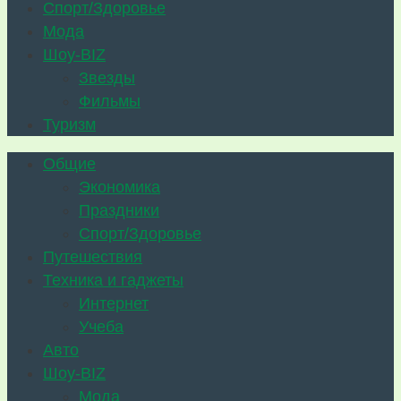
Спорт/Здоровье
Мода
Шоу-BIZ
Звезды
Фильмы
Туризм
Общие
Экономика
Праздники
Спорт/Здоровье
Путешествия
Техника и гаджеты
Интернет
Учеба
Авто
Шоу-BIZ
Мода