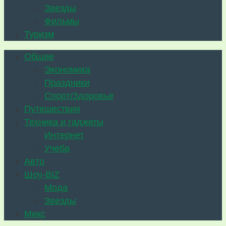
Звезды
Фильмы
Туризм
Общие
Экономика
Праздники
Спорт/Здоровье
Путешествия
Техника и гаджеты
Интернет
Учеба
Авто
Шоу-BIZ
Мода
Звезды
Микс