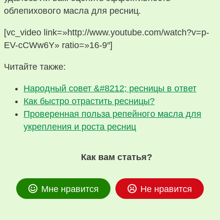
облепихового масла для ресниц.
[vc_video link=»http://www.youtube.com/watch?v=p-
EV-cCWw6Y» ratio=»16-9″]
Читайте также:
Народный совет &#8212; ресницы в ответ
Как быстро отрастить ресницы?
Проверенная польза репейного масла для
укрепления и роста ресниц
Как вам статья?
Мне нравится
Не нравится