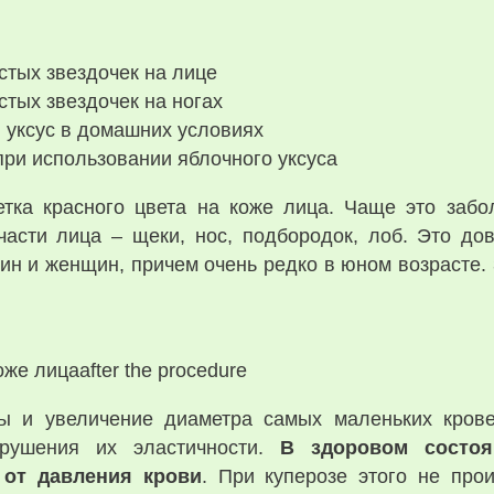
стых звездочек на лице
стых звездочек на ногах
 уксус в домашних условиях
ри использовании яблочного уксуса
сетка красного цвета на коже лица. Чаще это заб
части лица – щеки, нос, подбородок, лоб. Это дов
чин и женщин, причем очень редко в юном возрасте.
же лицаafter the procedure
ы и увеличение диаметра самых маленьких крове
арушения их эластичности.
В здоровом состо
 от давления крови
. При куперозе этого не про