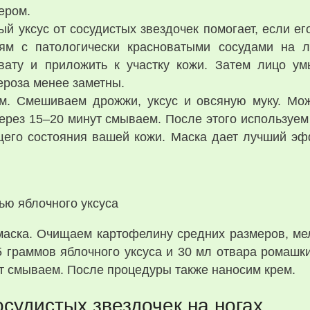
ером.
й уксус от сосудистых звездочек помогает, если ег
тям с патологически красноватыми сосудами на л
 вату и приложить к участку кожи. Затем лицо ум
ероза менее заметны.
м. Смешиваем дрожжи, уксус и овсяную муку. Мож
через 15–20 минут смываем. После этого использу
щего состояния вашей кожи. Маска дает лучший эф
ью яблочного уксуса
аска. Очищаем картофелину средних размеров, мел
 граммов яблочного уксуса и 30 мл отвара ромашки
ут смываем. После процедуры также наносим крем.
осудистых звездочек на ногах