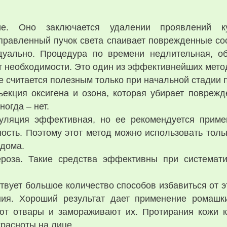
ие. Оно заключается удалении проявлений 
правленный пучок света спаивает поврежденные со
дуально. Процедура по времени недлительная, о
т необходимости. Это один из эффективнейших метод
 считается полезным только при начальной стадии п
ъекция оксигена и озона, которая убирает повреж
ногда – нет.
уляция эффективная, но ее рекомендуется приме
ность. Поэтому этот метод можно использовать толь
 дома.
роза. Такие средства эффективны при системати
вует большое количество способов избавиться от э
ания. Хороший результат дает применение ромашк
ют отвары и замораживают их. Протирания кожи к
расноты на лице.