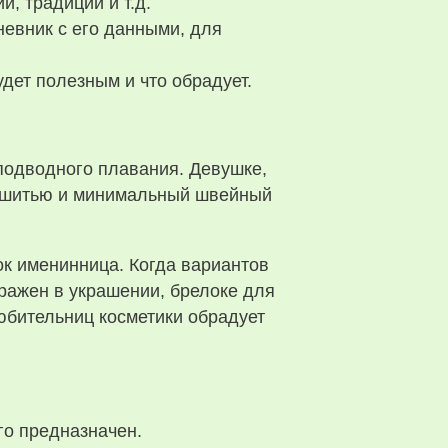
, традиций и т.д.
евник с его данными, для
удет полезным и что обрадует.
 подводного плавания. Девушке,
по шитью и минимальный швейный
рок именинница. Когда вариантов
ыражен в украшении, брелоке для
юбительниц косметики обрадует
го предназначен.