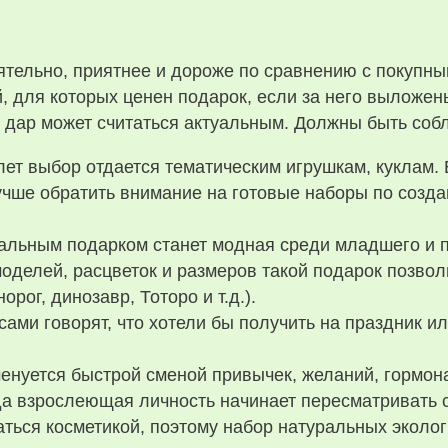
тельно, приятнее и дороже по сравнению с покупным
, для которых ценен подарок, если за него выложены
 дар может считаться актуальным. Должны быть со
лет выбор отдается тематическим игрушкам, куклам.
лучше обратить внимание на готовые наборы по созда
альным подарком станет модная среди младшего и п
моделей, расцветок и размеров такой подарок позво
рог, динозавр, Тоторо и т.д.).
сами говорят, что хотели бы получить на праздник ил
енуется быстрой сменой привычек, желаний, гормо
а взрослеющая личность начинает пересматривать с
ться косметикой, поэтому набор натуральных эколог