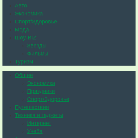
Авто
Экономика
Спорт/Здоровье
Мода
Шоу-BIZ
Звезды
Фильмы
Туризм
Общие
Экономика
Праздники
Спорт/Здоровье
Путешествия
Техника и гаджеты
Интернет
Учеба