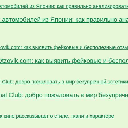
 автомобилей из Японии: как правильно ан
Otzovik.com: как выявить фейковые и бесп
al Club: добро пожаловать в мир безупречн