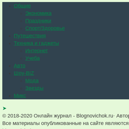
Общие
Экономика
Праздники
Спорт/Здоровье
Путешествия
Техника и гаджеты
Интернет
Учеба
Авто
Шоу-BIZ
Мода
Звезды
Микс
➤
© 2018-2020 Онлайн журнал - Blognovichok.ru· Авт
Все материалы опубликованные на сайте являются 