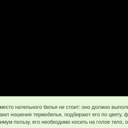
место нательного белья не стоит: оно должно выпо
вил ношения термобелья, подбирают его по цвету, 
имум пользу, его необходимо носить на голое тело, о