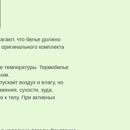
агают, что белье должно
 оригинального комплекта
ие температуры. Термобелье
лым.
скает воздух и влагу, но
жения, сухости, зуда.
 к телу. При активных