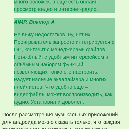
много обложек, а ещё есть онлайн
просмотр видео и интернет-радио.
AIMP. Виктор А
Не вижу недостатков, ну, нет их.
Проигрыватель запросто интегрируется с
ОС, контачит с менеджерами файлов.
Нетяжёлый, с удобным интерфейсом и
объёмным набором функций,
позволяющих тонко его настроить.
Радует наличие эквалайзера и многих
плейлистов. Что удобно ещё –
видеофайлы может воспроизводить, как
аудио. Установил и доволен.
После рассмотрения музыкальных приложений
для андроида можно сказать только, что каждая