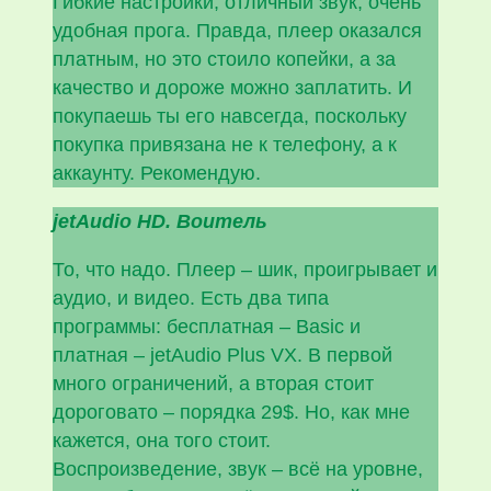
Гибкие настройки, отличный звук, очень
удобная прога. Правда, плеер оказался
платным, но это стоило копейки, а за
качество и дороже можно заплатить. И
покупаешь ты его навсегда, поскольку
покупка привязана не к телефону, а к
аккаунту. Рекомендую.
jetAudio HD. Воитель
То, что надо. Плеер – шик, проигрывает и
аудио, и видео. Есть два типа
программы: бесплатная – Basic и
платная – jetAudio Plus VX. В первой
много ограничений, а вторая стоит
дороговато – порядка 29$. Но, как мне
кажется, она того стоит.
Воспроизведение, звук – всё на уровне,