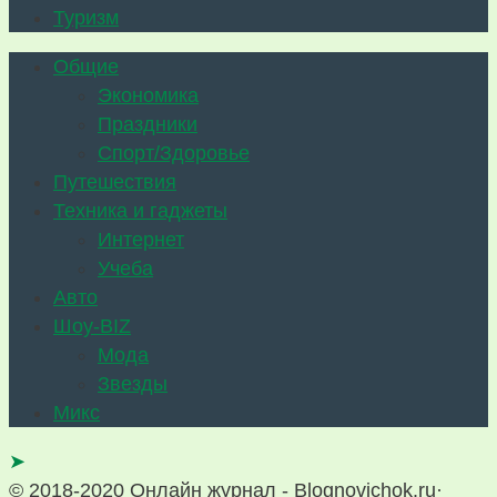
Туризм
Общие
Экономика
Праздники
Спорт/Здоровье
Путешествия
Техника и гаджеты
Интернет
Учеба
Авто
Шоу-BIZ
Мода
Звезды
Микс
➤
© 2018-2020 Онлайн журнал - Blognovichok.ru·