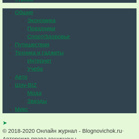
Общие
Экономика
Праздники
Спорт/Здоровье
Путешествия
Техника и гаджеты
Интернет
Учеба
Авто
Шоу-BIZ
Мода
Звезды
Микс
➤
© 2018-2020 Онлайн журнал - Blognovichok.ru·
Авторские права защищены.