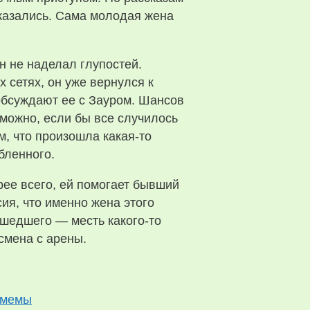
тказались. Сама молодая жена
н не наделал глупостей.
 сетях, он уже вернулся к
 обсуждают ее с Зауром. Шансов
озможно, если бы все случилось
м, что произошла какая-то
бленного.
орее всего, ей помогает бывший
ия, что именно жена этого
ошедшего — месть какого-то
смена с арены.
е мемы