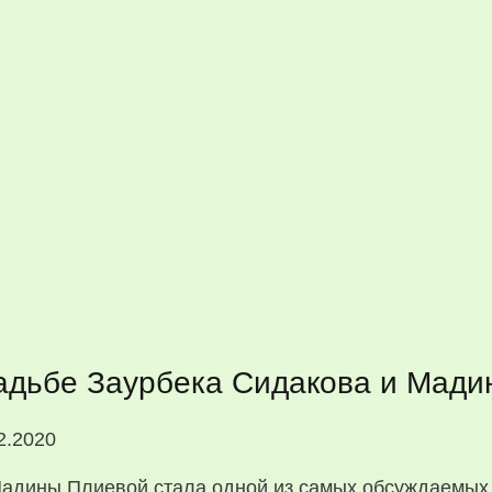
вадьбе Заурбека Сидакова и Мад
2.2020
адины Плиевой стала одной из самых обсуждаемых 