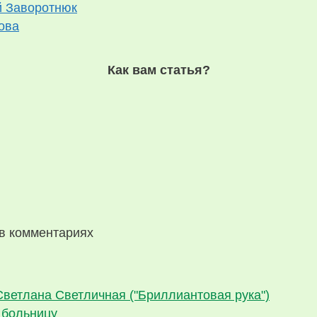
й Заворотнюк
ова
Как вам статья?
в комментариях
Светлана Светличная ("Бриллиантовая рука")
в больницу