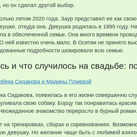
 но он сделал другой выбор.
лько летом 2020 года. Заур представил ее как свою
евушке, откуда она. Девушка родилась в 1995 году. Н
ла в обеспеченной семье. Она много времени прово
О ней известно очень мало. В Осетии не принято вы
одованные подробности шокировали всю семью.
сь и что случилось на свадьбе: п
а Сидакова, появилась в его жизни совершенно слу
ыгуливала свою собаку. Борцу так понравилась краси
 Неожиданное знакомство переросло в бурный роман
 на тренировках, сборах и соревнованиях. Возможно
ую девушку. Но желание чаще быть с любимой взяло 