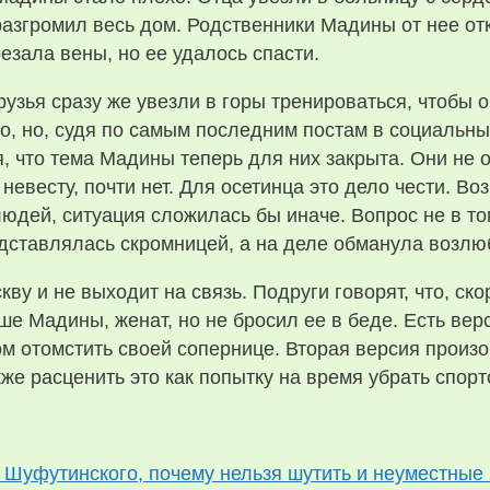
 разгромил весь дом. Родственники Мадины от нее о
езала вены, но ее удалось спасти.
узья сразу же увезли в горы тренироваться, чтобы о
, но, судя по самым последним постам в социальных
, что тема Мадины теперь для них закрыта. Они не
 невесту, почти нет. Для осетинца это дело чести. В
людей, ситуация сложилась бы иначе. Вопрос не в то
едставлялась скромницей, а на деле обманула возлю
ву и не выходит на связь. Подруги говорят, что, ск
е Мадины, женат, но не бросил ее в беде. Есть верс
ом отомстить своей сопернице. Вторая версия произ
же расценить это как попытку на время убрать спорт
 у Шуфутинского, почему нельзя шутить и неуместны