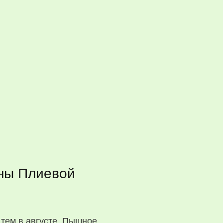
ины Плиевой
тем в августе. Пышное