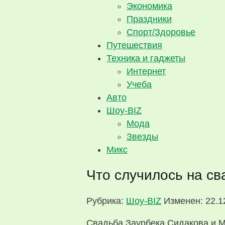
Экономика
Праздники
Спорт/Здоровье
Путешествия
Техника и гаджеты
Интернет
Учеба
Авто
Шоу-BIZ
Мода
Звезды
Микс
Что случилось на с
Рубрика:
Шоу-BIZ
Изменен: 22.1
Свадьба Заурбека Сидакова и М