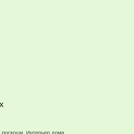
х
й роскоши. Интерьер дома