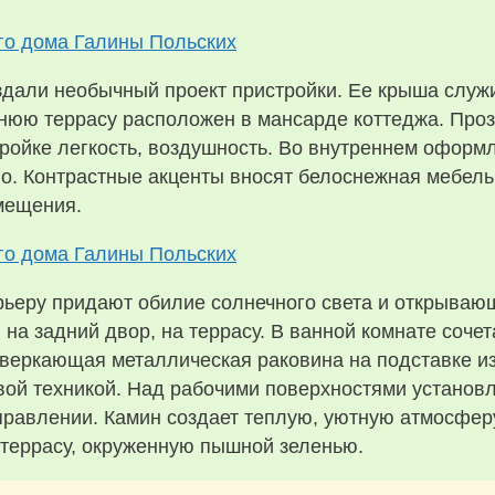
здали необычный проект пристройки. Ее крыша слу
нюю террасу расположен в мансарде коттеджа. Про
ройке легкость, воздушность. Во внутреннем оформ
ого. Контрастные акценты вносят белоснежная мебел
мещения.
ьеру придают обилие солнечного света и открывающ
, на задний двор, на террасу. В ванной комнате соче
сверкающая металлическая раковина на подставке из
ой техникой. Над рабочими поверхностями установ
авлении. Камин создает теплую, уютную атмосферу
 террасу, окруженную пышной зеленью.