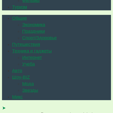
Фильмы
Туризм
Общие
Экономика
Праздники
Спорт/Здоровье
Путешествия
Техника и гаджеты
Интернет
Учеба
Авто
Шоу-BIZ
Мода
Звезды
Микс
➤