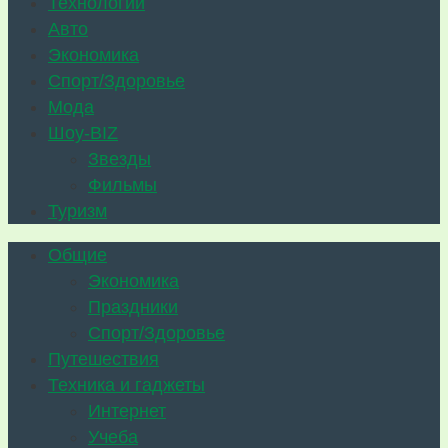
Технологии
Авто
Экономика
Спорт/Здоровье
Мода
Шоу-BIZ
Звезды
Фильмы
Туризм
Общие
Экономика
Праздники
Спорт/Здоровье
Путешествия
Техника и гаджеты
Интернет
Учеба